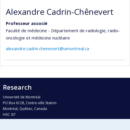
Alexandre Cadrin-Chênevert
Professeur associé
Faculté de médecine - Département de radiologie, radio-
oncologie et médecine nucléaire
alexandre.cadrin.chenevert@umontreal.ca
Research
Université de Montréal
PO Box 6128, Centre-ville Station
Montréal, Québec, Canada
H3C 3J7
Phone : 514 343-6111, #38492