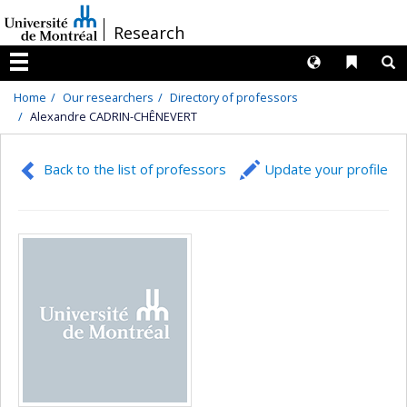
Passer
/
Research
au
contenu
Langues
Liens 
R
Menu
Home
Our researchers
Directory of professors
Alexandre CADRIN-CHÊNEVERT
Back to the list of professors
Update your profile