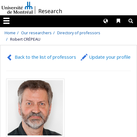
Passer
/
Research
au
contenu
Langues
Liens 
R
Menu
Home
Our researchers
Directory of professors
Robert CRÉPEAU
Back to the list of professors
Update your profile