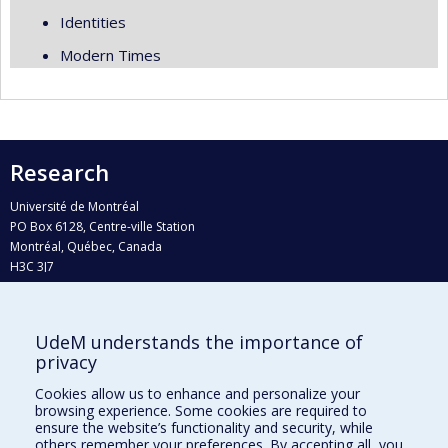
Identities
Modern Times
Research
Université de Montréal
PO Box 6128, Centre-ville Station
Montréal, Québec, Canada
H3C 3J7
Phone : 514 343-6111, #38492
E-mail :
recherche@umontreal.ca
UdeM understands the importance of
Who does what?
privacy
Find us
Cookies allow us to enhance and personalize your
browsing experience. Some cookies are required to
Site map
ensure the website’s functionality and security, while
others remember your preferences. By accepting all, you