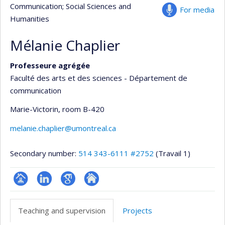
Communication
; Social Sciences and
For media
Humanities
Mélanie Chaplier
Professeure agrégée
Faculté des arts et des sciences - Département de
communication
Marie-Victorin
, room B-420
melanie.chaplier@umontreal.ca
Secondary number:
514 343-6111 #2752
(Travail 1)
Page
LinkedIn
Google
Autre
professionnelle
Scholar
site
Teaching and supervision
Projects
(faculté,département,école)
web