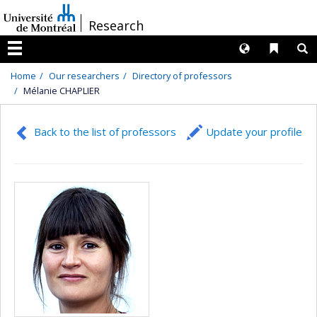
Passer
/
Research
au
contenu
Langues
Liens 
R
Menu
Home
Our researchers
Directory of professors
Mélanie CHAPLIER
Back to the list of professors
Update your profile