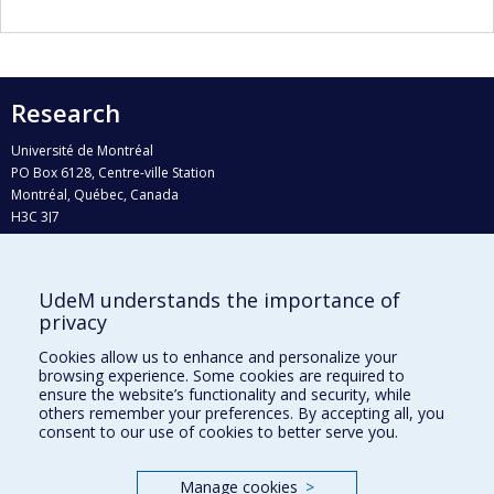
Research
Université de Montréal
PO Box 6128, Centre-ville Station
Montréal, Québec, Canada
H3C 3J7
Phone : 514 343-6111, #38492
E-mail :
recherche@umontreal.ca
UdeM understands the importance of
Who does what?
privacy
Find us
Cookies allow us to enhance and personalize your
browsing experience. Some cookies are required to
Site map
ensure the website’s functionality and security, while
others remember your preferences. By accepting all, you
Accessibility
consent to our use of cookies to better serve you.
Manage cookies
>