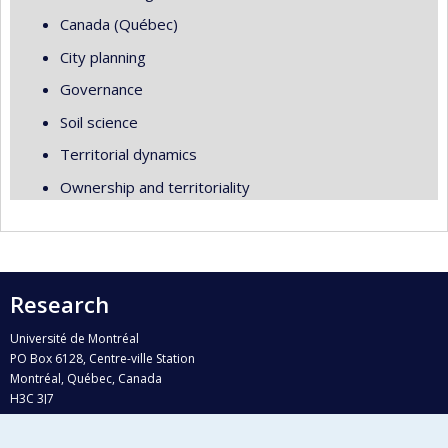
Canada (Québec)
City planning
Governance
Soil science
Territorial dynamics
Ownership and territoriality
Research
Université de Montréal
PO Box 6128, Centre-ville Station
Montréal, Québec, Canada
H3C 3J7
Phone : 514 343-6111, #38492