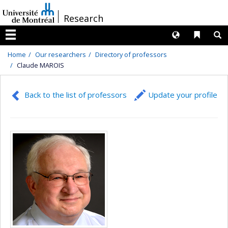
Passer
/
Research
au
contenu
Langues
Liens 
R
Menu
Home
Our researchers
Directory of professors
Claude MAROIS
Back to the list of professors
Update your profile