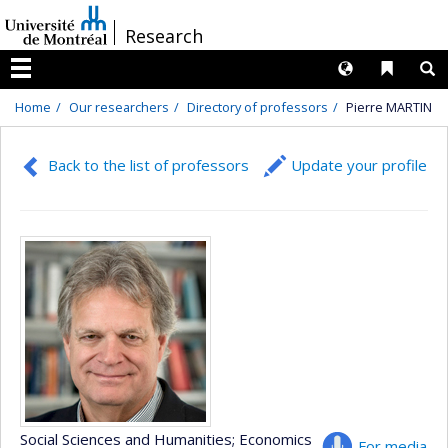
Passer
/
Research
au
contenu
Langues
Liens 
R
Menu
Home
Our researchers
Directory of professors
Pierre MARTIN
Back to the list of professors
Update your profile
Social Sciences and Humanities
; Economics
For media