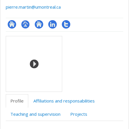
pierre.martin@umontreal.ca
ResearchGate
Page
Site
LinkedIn
Compte
Media
professionnelle
web
Twitter
(faculté,département,école)
de
l’unité
de
recherche
Profile
Affiliations and responsabilities
Teaching and supervision
Projects