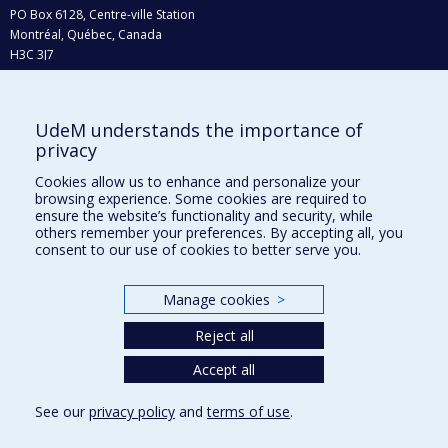
PO Box 6128, Centre-ville Station
Montréal, Québec, Canada
H3C 3J7
Phone : 514 343-6111, #38492
E-mail :
recherche@umontreal.ca
UdeM understands the importance of
privacy
Who does what?
Find us
Cookies allow us to enhance and personalize your
browsing experience. Some cookies are required to
Site map
ensure the website’s functionality and security, while
others remember your preferences. By accepting all, you
Accessibility
consent to our use of cookies to better serve you.
Manage cookies
>
Reject all
Accept all
See our
privacy policy
and
terms of use
.
Privacy