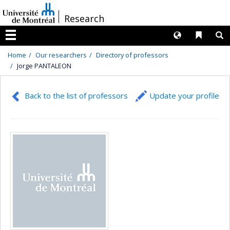
Passer
/
Research
au
contenu
Langues
Liens 
R
Menu
Home
Our researchers
Directory of professors
Jorge PANTALEON
Back to the list of professors
Update your profile