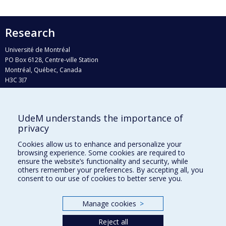
Research
Université de Montréal
PO Box 6128, Centre-ville Station
Montréal, Québec, Canada
H3C 3J7
Phone : 514 343-6111, #38492
E-mail :
recherche@umontreal.ca
UdeM understands the importance of
Who does what?
privacy
Find us
Cookies allow us to enhance and personalize your
browsing experience. Some cookies are required to
Site map
ensure the website’s functionality and security, while
others remember your preferences. By accepting all, you
Accessibility
consent to our use of cookies to better serve you.
Manage cookies
>
Reject all