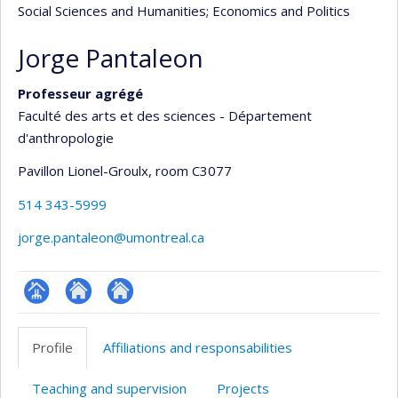
Social Sciences and Humanities
; Economics and Politics
Jorge Pantaleon
Professeur agrégé
Faculté des arts et des sciences - Département
d'anthropologie
Pavillon Lionel-Groulx
, room C3077
514 343-5999
jorge.pantaleon@umontreal.ca
Page
Site
Autre
professionnelle
web
site
Profile
Affiliations and responsabilities
(faculté,département,école)
de
web
l’unité
Teaching and supervision
Projects