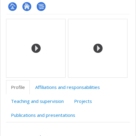
Page
Site
Bibliographie
Media
professionnelle
web
(faculté,département,école)
de
l’unité
de
recherche
Profile
Affiliations and responsabilities
Teaching and supervision
Projects
Publications and presentations
Profile