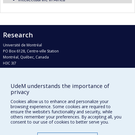
Research
Université de Montréal
PO Box 6128, Centre-ville Station
Montréal, Québec, Canada
H3C 3J7
Phone : 514 343-6111, #38492
E-mail :
recherche@umontreal.ca
UdeM understands the importance of
privacy
Who does what?
Find us
Cookies allow us to enhance and personalize your
browsing experience. Some cookies are required to
Site map
ensure the website’s functionality and security, while
others remember your preferences. By accepting all, you
Accessibility
consent to our use of cookies to better serve you.