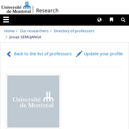
Passer
/
Research
au
contenu
Langues
Liens 
R
Menu
Home
Our researchers
Directory of professors
Josias SEMUJANGA
Back to the list of professors
Update your profile