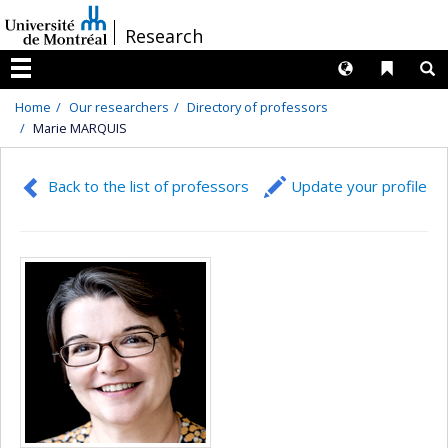
Passer
/
Research
au
contenu
Langues
Liens 
R
Menu
Home
Our researchers
Directory of professors
Marie MARQUIS
Back to the list of professors
Update your profile