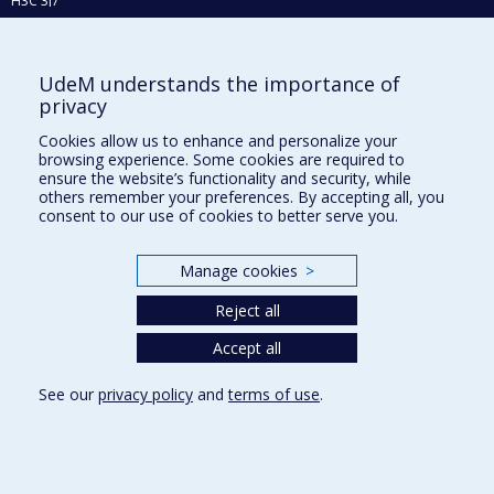
H3C 3J7
Phone : 514 343-6111, #38492
E-mail :
recherche@umontreal.ca
UdeM understands the importance of
Who does what?
privacy
Find us
Cookies allow us to enhance and personalize your
browsing experience. Some cookies are required to
Site map
ensure the website’s functionality and security, while
others remember your preferences. By accepting all, you
Accessibility
consent to our use of cookies to better serve you.
Manage cookies
>
Reject all
Accept all
See our
privacy policy
and
terms of use
.
Privacy
Terms of use
Cookie Settings
Université de