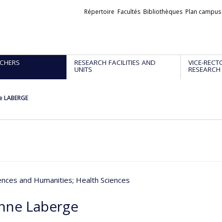
Liens
Répertoire
Facultés
Bibliothèques
Plan campus
externes
CHERS
RESEARCH FACILITIES AND
VICE-RECT
UNITS
RESEARCH
e LABERGE
iences and Humanities
; Health Sciences
nne Laberge