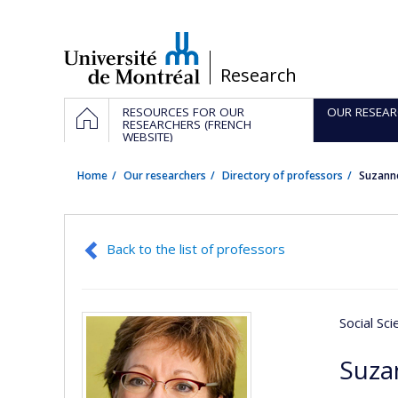
Passer
au
contenu
/
Research
Navigation
HOME
RESOURCES FOR OUR
OUR RESEAR
principale
RESEARCHERS (FRENCH
WEBSITE)
Home
Our researchers
Directory of professors
Suzann
Back to the list of professors
Social Sc
Suza