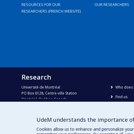
RESOURCES FOR OUR
OUR RESEARCHERS
RESEARCHERS (FRENCH WEBSITE)
Research
Université de Montréal
Who does 
PO Box 6128, Centre-ville Station
Find us
Montréal, Québec, Canada
H3C 3J7
Site map
Accessibili
Phone : 514 343-6111, #38492
UdeM understands the importance of
E-mail :
recherche@umontreal.ca
Cookies allow us to enhance and personalize your 