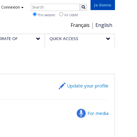
Rechercher
Je donne
Connexion
Search
This website
All UdeM
Choix
Français
English
de
ORATE OF
QUICK ACCESS
la
langue
Update your profile
For media