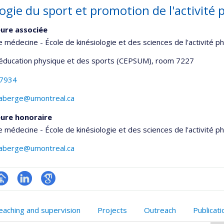
ogie du sport et promotion de l'activité
ure associée
e médecine - École de kinésiologie et des sciences de l'activité p
'éducation physique et des sports (CEPSUM)
, room 7227
-7934
laberge@umontreal.ca
ure honoraire
e médecine - École de kinésiologie et des sciences de l'activité p
laberge@umontreal.ca
hGate
age
LinkedIn
Google
rofessionnelle
Scholar
eaching and supervision
Projects
Outreach
Publicat
faculté,département,école)