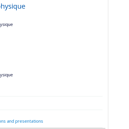
 physique
hysique
hysique
ions and presentations