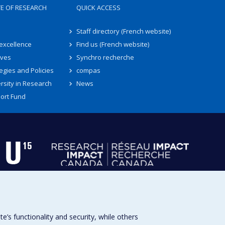
TE OF RESEARCH
QUICK ACCESS
Staff directory (French website)
 excellence
Find us (French website)
ives
Synchro recherche
egies and Policies
compas
rsity in Research
News
ort Fund
s functionality and security, while others