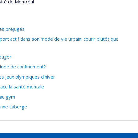
sité de Montréal
les préjugés
rt actif dans son mode de vie urbain: courir plutôt que
bouger
iode de confinement?
es Jeux olympiques d'hiver
ace la santé mentale
r au gym
zanne Laberge