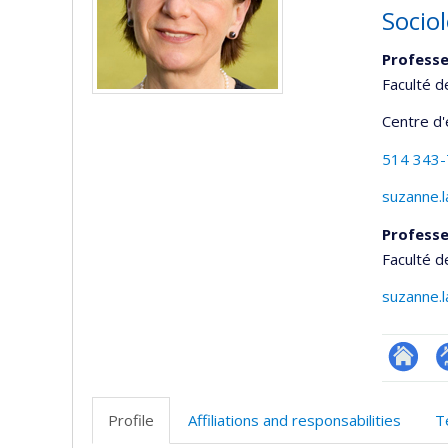
Sociol
Professe
Faculté d
Centre d
514 343
suzanne.
Professe
Faculté d
suzanne.
Researc
P
p
Profile
Affiliations and responsabilities
T
(