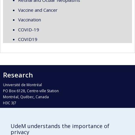
Retinal and Ocular Neoplasms
Vaccine and Cancer
Vaccination
COVID-19
COVID19
Research
Université de Montréal
PO Box 6128, Centre-ville Station
Montréal, Québec, Canada
H3C 3J7
Phone : 514 343-6111, #38492
E-mail :
recherche@umontreal.ca
UdeM understands the importance of
Who does what?
privacy