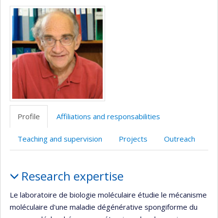
Media
professionnelle
web
(faculté,département,école)
de
l’unité
de
recherche
Profile
Affiliations and responsabilities
Teaching and supervision
Projects
Outreach
Profile
Research expertise
Le laboratoire de biologie moléculaire étudie le mécanisme
moléculaire d'une maladie dégénérative spongiforme du