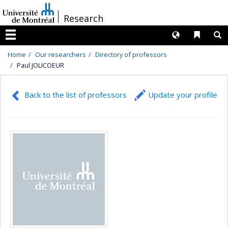
Passer
/
Research
au
contenu
Langues
Liens 
R
Menu
Home
Our researchers
Directory of professors
Paul JOLICOEUR
Back to the list of professors
Update your profile