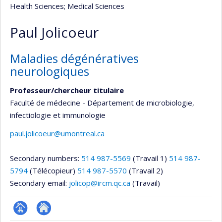
Health Sciences
; Medical Sciences
Paul Jolicoeur
Maladies dégénératives
neurologiques
Professeur/chercheur titulaire
Faculté de médecine - Département de microbiologie,
infectiologie et immunologie
paul.jolicoeur@umontreal.ca
Secondary numbers:
514 987-5569
(Travail 1)
514 987-
5794
(Télécopieur)
514 987-5570
(Travail 2)
Secondary email:
jolicop@ircm.qc.ca
(Travail)
Page
Site