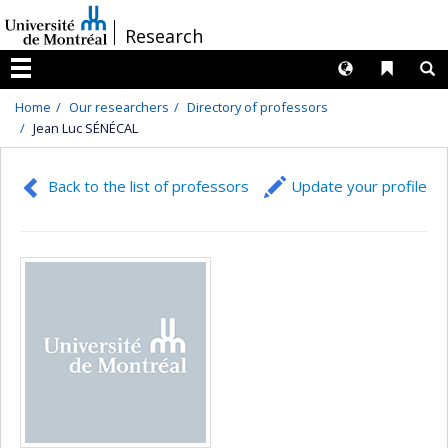
Passer
/
Research
au
contenu
Langues
Liens 
R
Menu
Home
Our researchers
Directory of professors
Jean Luc SÉNÉCAL
Back to the list of professors
Update your profile