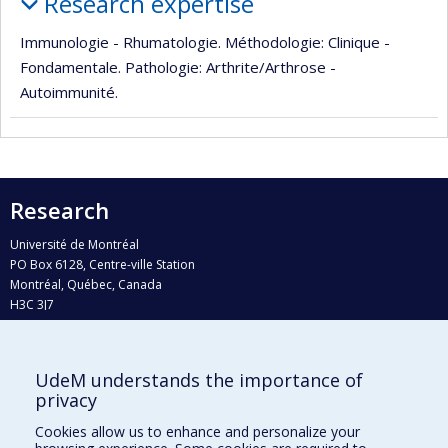
Research expertise
Immunologie - Rhumatologie. Méthodologie: Clinique -
Fondamentale. Pathologie: Arthrite/Arthrose -
Autoimmunité.
Research
Université de Montréal
PO Box 6128, Centre-ville Station
Montréal, Québec, Canada
H3C 3J7
Phone : 514 343-6111, #38492
E-mail :
recherche@umontreal.ca
UdeM understands the importance of
Who does what?
privacy
Find us
Cookies allow us to enhance and personalize your