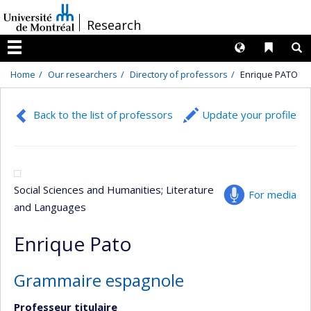
Passer
/
Research
au
contenu
Langues
Liens 
R
Menu
Home
Our researchers
Directory of professors
Enrique PATO
Back to the list of professors
Update your profile
Social Sciences and Humanities
; Literature
For media
and Languages
Enrique Pato
Grammaire espagnole
Professeur titulaire