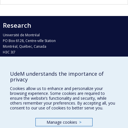
Research
Université de Montréal
PO Box 6128, Centre-ville Station
Montréal, Québec, Canada
H3C 3J7
Phone : 514 343-6111, #38492
E-mail :
recherche@umontreal.ca
UdeM understands the importance of
Who does what?
privacy
Find us
Cookies allow us to enhance and personalize your
browsing experience. Some cookies are required to
Site map
ensure the website’s functionality and security, while
others remember your preferences. By accepting all, you
Accessibility
consent to our use of cookies to better serve you.
Manage cookies
>