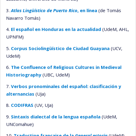
3.
Atlas Lingüístico de Puerto Rico
, en línea
(de Tomás
Navarro Tomás)
4.
El español en Honduras en la actualidad
(UdeM, AHL,
UPNFM)
5.
Corpus Sociolingüístico de Ciudad Guayana
(UCV,
UdeM)
6.
The Confluence of Religious Cultures in Medieval
Historiography
(UBC, UdeM)
7.
Verbos pronominales del español: clasificación y
alternancias
(UJa)
8.
CODIFRAS
(UV, UJa)
9.
Sintaxis dialectal de la lengua española
(UdeM,
UNComahue)
10.
Traduction française de la
General estoria
(UdeM)