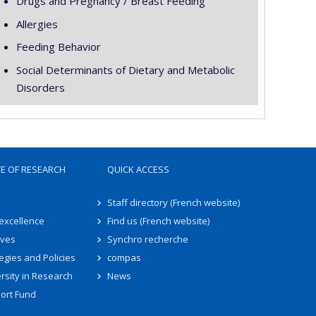
Drugs and Pregnancy / Breast Feeding
Allergies
Feeding Behavior
Social Determinants of Dietary and Metabolic
Disorders
TE OF RESEARCH
QUICK ACCESS
Staff directory (French website)
 excellence
Find us (French website)
ives
Synchro recherche
egies and Policies
compas
rsity in Research
News
ort Fund