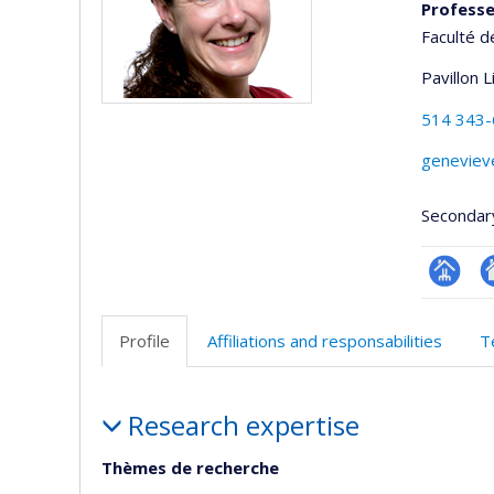
Professe
Faculté d
Pavillon 
514 343
geneviev
Secondar
Page
Si
professi
w
Profile
Affiliations and responsabilities
T
(faculté
d
l’
Profile
d
Research expertise
r
Thèmes de recherche