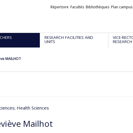
Liens
Répertoire
Facultés
Bibliothèques
Plan campus
externes
CHERS
RESEARCH FACILITIES AND
VICE-RECT
UNITS
RESEARCH
ève MAILHOT
ciences
; Health Sciences
viève Mailhot