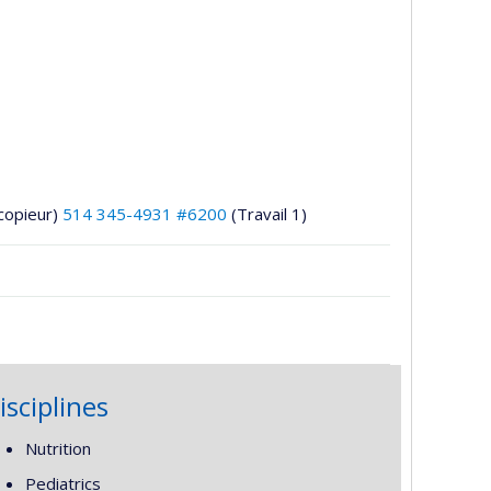
copieur)
514 345-4931 #6200
(Travail 1)
isciplines
Nutrition
Pediatrics