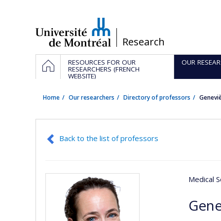
Passer
au
contenu
/
Research
Navigation
HOME
RESOURCES FOR OUR
OUR RESEAR
principale
RESEARCHERS (FRENCH
WEBSITE)
Home
Our researchers
Directory of professors
Genevi
Back to the list of professors
Medical S
Gene