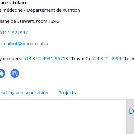
ure titulaire
e médecine - Département de nutrition
Liliane de Stewart
, room 1246
-6111 #27897
e.mailhot@umontreal.ca
y numbers:
514 345-4931 #6753
(Travail 2)
514 345-4999
(Télé
te
PubMed
onnelle
eb
eaching and supervision
Projects
,département,école)
e
unité
D
e
echerche