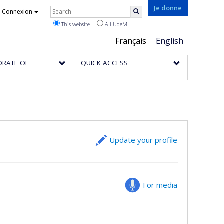
Rechercher
Je donne
Connexion
Search
This website
All UdeM
Choix
Français
English
de
ORATE OF
QUICK ACCESS
la
langue
Update your profile
For media