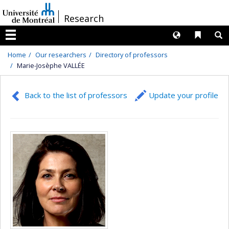
Passer
/
Research
au
contenu
Langues
Liens 
R
Menu
Home
Our researchers
Directory of professors
Marie-Josèphe VALLÉE
Back to the list of professors
Update your profile