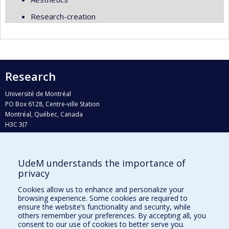
Research-creation
Research
Université de Montréal
PO Box 6128, Centre-ville Station
Montréal, Québec, Canada
H3C 3J7
Phone : 514 343-6111, #38492
E-mail :
recherche@umontreal.ca
UdeM understands the importance of
Who does what?
privacy
Find us
Cookies allow us to enhance and personalize your
browsing experience. Some cookies are required to
Site map
ensure the website’s functionality and security, while
others remember your preferences. By accepting all, you
Accessibility
consent to our use of cookies to better serve you.