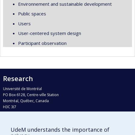
Environnement and sustainable development
Public spaces
Users
User-centered system design
Participant observation
Research
Université de Montréal
PO Box 6128, Centre-ville Station
Montréal, Québec, Canada
H3C 3J7
Phone : 514 343-6111, #38492
E-mail :
recherche@umontreal.ca
UdeM understands the importance of
Who does what?