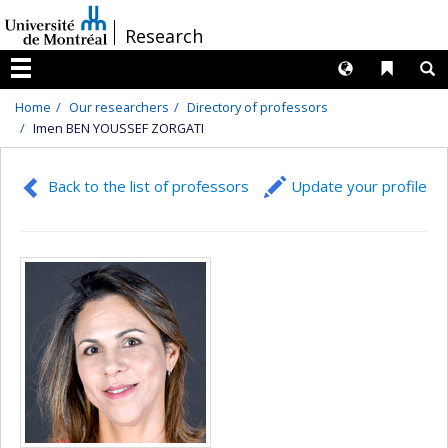
Passer
/
Research
au
contenu
Langues
Liens 
R
Menu
Home
Our researchers
Directory of professors
Imen BEN YOUSSEF ZORGATI
Back to the list of professors
Update your profile