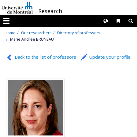
Passer
/
Research
au
contenu
Langues
Liens 
R
Menu
Home
Our researchers
Directory of professors
Marie Andrée BRUNEAU
Back to the list of professors
Update your profile