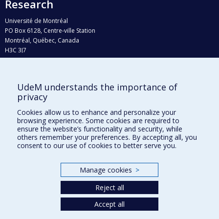
Research
Université de Montréal
PO Box 6128, Centre-ville Station
Montréal, Québec, Canada
H3C 3J7
Phone : 514 343-6111, #38492
E-mail :
recherche@umontreal.ca
UdeM understands the importance of
Who does what?
privacy
Find us
Cookies allow us to enhance and personalize your
browsing experience. Some cookies are required to
Site map
ensure the website’s functionality and security, while
others remember your preferences. By accepting all, you
Accessibility
consent to our use of cookies to better serve you.
Manage cookies
>
Reject all
Accept all