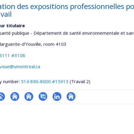
tion des expositions professionnelles po
vail
ur titulaire
santé publique - Département de santé environnementale et sant
Marguerite-d’Youville
, room 4103
-6111 #3108
avoue@umontreal.ca
y number:
514 890-8000 #15913
(Travail 2)
hGate
age
Site
Site
PubMed
LinkedIn
Autre
rofessionnelle
web
web
site
faculté,département,école)
de
de
web
l’unité
l’unité