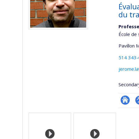
Évalua
du tra
Professe
École de 
Pavillon 
514 343
jerome.l
Secondar
Researc
P
Media
p
(