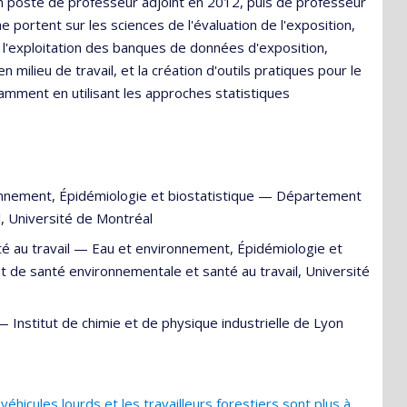
n poste de professeur adjoint en 2012, puis de professeur
 portent sur les sciences de l'évaluation de l'exposition,
, l'exploitation des banques de données d'exposition,
n milieu de travail, et la création d'outils pratiques pour le
tamment en utilisant les approches statistiques
onnement
,
Épidémiologie et biostatistique
—
Département
, Université de Montréal
é au travail —
Eau et environnement
,
Épidémiologie et
de santé environnementale et santé au travail, Université
—
Institut de chimie et de physique industrielle de Lyon
éhicules lourds et les travailleurs forestiers sont plus à