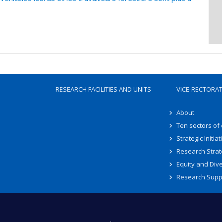
RESEARCH FACILITIES AND UNITS
VICE-RECTORA
About
Ten sectors of
Strategic Initiat
Research Strat
Equity and Dive
Research Supp