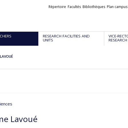
Liens
Répertoire
Facultés
Bibliothèques
Plan campus
externes
CHERS
RESEARCH FACILITIES AND
VICE-RECT
UNITS
RESEARCH
 LAVOUÉ
iences
me Lavoué