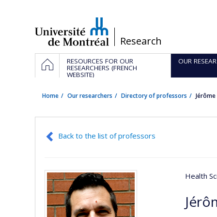
Passer
au
contenu
/
Research
Navigation
HOME
RESOURCES FOR OUR
OUR RESEAR
principale
RESEARCHERS (FRENCH
WEBSITE)
Home
Our researchers
Directory of professors
Jérôme
Back to the list of professors
Health Sc
Jérô