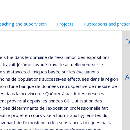
de
de
recherche
recherche
eaching and supervision
Projects
Publications and prese
D
e situe dans le domaine de l’évaluation des expositions
 travail. Jérôme Lavoué travaille actuellement sur le
 substances chimiques basée sur les évaluations
A
moins de populations successives effectuées dans la région
éation d’une banque de données rétrospective de mesure de
ues dans la province de Québec à partir des mesures
 provincial depuis les années 80. L’utilisation des
n des déterminants de l’exposition professionnelle fait
utre projet en cours vise à fournir aux hygiénistes du
 provenant de l’exposition à des substances toxiques par la
e au design et à l’évaluation des performances des