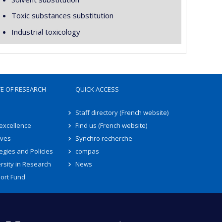
Toxic substances substitution
Industrial toxicology
TE OF RESEARCH
QUICK ACCESS
Staff directory (French website)
 excellence
Find us (French website)
ives
Synchro recherche
egies and Policies
compas
rsity in Research
News
ort Fund