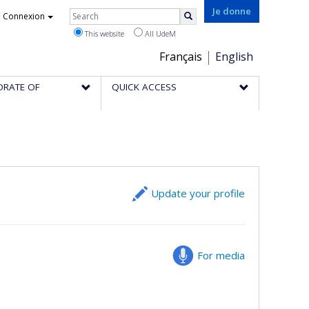
Rechercher
Je donne
Connexion
Search
This website
All UdeM
Choix
Français
English
de
ORATE OF
QUICK ACCESS
la
langue
Update your profile
For media