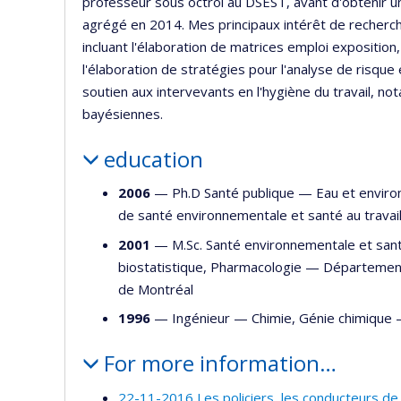
professeur sous octroi au DSEST, avant d'obtenir u
agrégé en 2014. Mes principaux intérêt de recherche
incluant l'élaboration de matrices emploi exposition
l'élaboration de stratégies pour l'analyse de risque e
soutien aux intervevants en l'hygiène du travail, no
bayésiennes.
education
2006
— Ph.D Santé publique —
Eau et envir
de santé environnementale et santé au travail
2001
— M.Sc. Santé environnementale et sant
biostatistique
,
Pharmacologie
—
Département 
de Montréal
1996
— Ingénieur —
Chimie
,
Génie chimique
For more information…
22-11-2016 Les policiers, les conducteurs de v