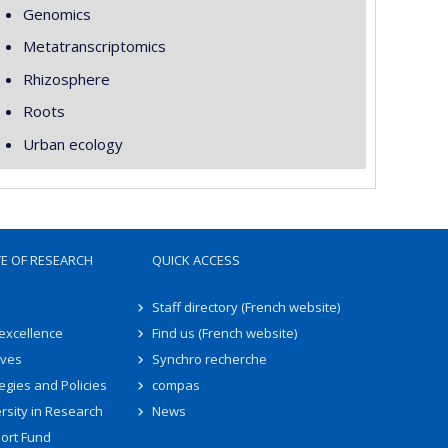
Genomics
Metatranscriptomics
Rhizosphere
Roots
Urban ecology
TE OF RESEARCH
QUICK ACCESS
Staff directory (French website)
 excellence
Find us (French website)
ives
Synchro recherche
egies and Policies
compas
rsity in Research
News
ort Fund