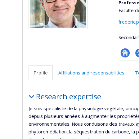
Professe
Faculté d
frederic.
Secondar
Researc
P
p
Profile
Affiliations and responsabilities
T
(
Profile
Research expertise
Je suis spécialiste de la physiologie végétale, princi
depuis plusieurs années à augmenter les propriétés
environnementales. Nous conduisons des travaux ay
phytoremédiation, la séquestration du carbone, la pr