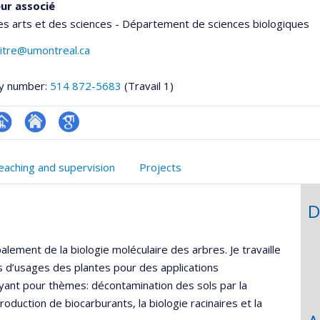
ur associé
es arts et des sciences - Département de sciences biologiques
pitre@umontreal.ca
y number:
514 872-5683
(Travail 1)
hGate
age
Site
Google
rofessionnelle
web
Scholar
eaching and supervision
Projects
faculté,département,école)
de
l’unité
D
de
recherche
palement de la biologie moléculaire des arbres. Je travaille
 d’usages des plantes pour des applications
ant pour thèmes: décontamination des sols par la
oduction de biocarburants, la biologie racinaires et la