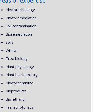
reas of expertise
Phytotechnology
Phytoremediation
Soil contamination
Bioremediation
Soils
Willows
Tree biology
Plant physiology
Plant biochemistry
Phytochemistry
Bioproducts
Bio-ethanol
Transcriptomics