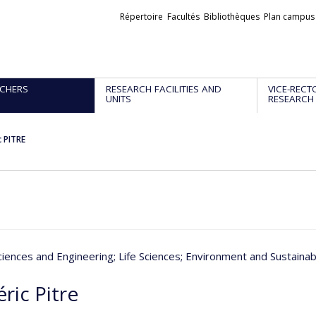
Liens
Répertoire
Facultés
Bibliothèques
Plan campus
externes
CHERS
RESEARCH FACILITIES AND
VICE-RECT
UNITS
RESEARCH
c PITRE
ciences and Engineering
; Life Sciences
; Environment and Sustain
ric Pitre