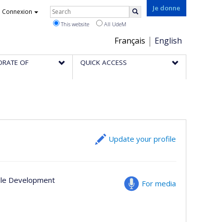
Rechercher
Je donne
Connexion
Search
This website
All UdeM
Choix
Français
English
de
ORATE OF
QUICK ACCESS
la
langue
Update your profile
able Development
For media