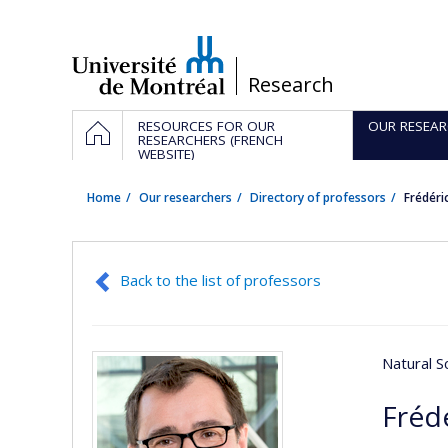
Passer
au
contenu
/
Research
Navigation
HOME
RESOURCES FOR OUR
OUR RESEAR
principale
RESEARCHERS (FRENCH
WEBSITE)
Home
Our researchers
Directory of professors
Frédéri
Back to the list of professors
Natural S
Frédé