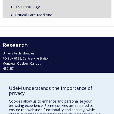
Traumatology
Critical Care Medicine
Research
Université de Montréal
PO Box 6128, Centre-ville Station
Montréal, Québec, Canada
H3C 3J7
Phone : 514 343-6111, #38492
E-mail :
recherche@umontreal.ca
UdeM understands the importance of
Who does what?
privacy
Find us
Cookies allow us to enhance and personalize your
browsing experience. Some cookies are required to
Site map
ensure the website’s functionality and security, while