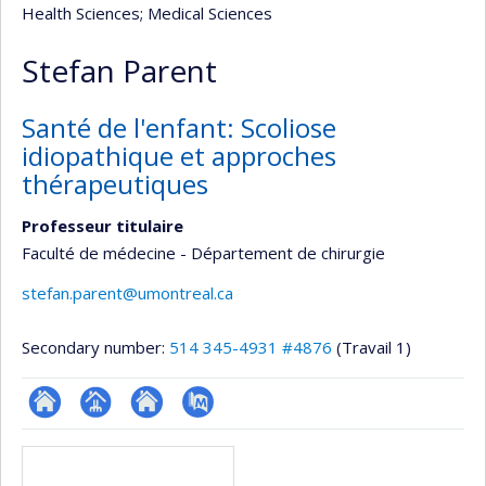
Health Sciences
; Medical Sciences
Stefan Parent
Santé de l'enfant: Scoliose
idiopathique et approches
thérapeutiques
Professeur titulaire
Faculté de médecine - Département de chirurgie
stefan.parent@umontreal.ca
Secondary number:
514 345-4931 #4876
(Travail 1)
ResearchGate
Page
Site
PubMed
Media
professionnelle
web