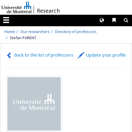
Passer
/
Research
au
contenu
Langues
Liens 
R
Menu
Home
Our researchers
Directory of professors
Stefan PARENT
Back to the list of professors
Update your profile