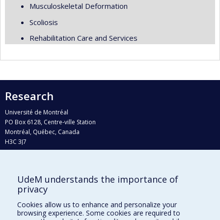
Musculoskeletal Deformation
Scoliosis
Rehabilitation Care and Services
Research
Université de Montréal
PO Box 6128, Centre-ville Station
Montréal, Québec, Canada
H3C 3J7
Phone : 514 343-6111, #38492
E-mail :
recherche@umontreal.ca
UdeM understands the importance of
Who does what?
privacy
Find us
Cookies allow us to enhance and personalize your
browsing experience. Some cookies are required to
Site map