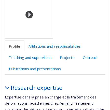
(faculté,département,école)
de
l’unité
de
recherche
Profile
Affiliations and responsabilities
Teaching and supervision
Projects
Outreach
Publications and presentations
Profile
Research expertise
Expertise dans la prise en charge et le traitement des
déformations rachidiennes chez l’enfant. Traitement
chirurgical des déformations scoliotiques et application des