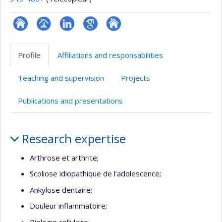
ResearchGate
Page
LinkedIn
Google
Autre
professionnelle
Scholar
site
Profile
Affiliations and responsabilities
(faculté,département,école)
web
Teaching and supervision
Projects
Publications and presentations
Profile
Research expertise
Arthrose et arthrite;
Scoliose idiopathique de l’adolescence;
Ankylose dentaire;
Douleur inflammatoire;
Biologie cellulaire;