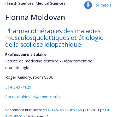
Health Sciences
; Medical Sciences
For media
Florina Moldovan
Pharmacothérapies des maladies
musculosquelettiques et étiologie
de la scoliose idiopathique
Professeure titulaire
Faculté de médecine dentaire - Département de
stomatologie
Roger-Gaudry
, room C506
514 343-7129
florina.moldovan@umontreal.ca
Secondary numbers:
514 345-4931 #5746
(Travail 1)
514
345-4801
(Télécopieur)