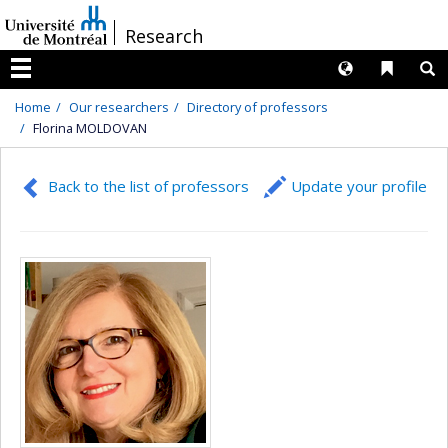
Passer
/
Research
au
contenu
Langues
Liens 
R
Menu
Home
Our researchers
Directory of professors
Florina MOLDOVAN
Back to the list of professors
Update your profile