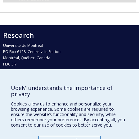
Research
Université de Montréal
PO Box 6128, Centre-ville Station
Montréal, Québec, Canada
H3C 3J7
Phone : 514 343-6111, #38492
E-mail :
recherche@umontreal.ca
UdeM understands the importance of
Who does what?
privacy
Find us
Cookies allow us to enhance and personalize your
browsing experience. Some cookies are required to
Site map
ensure the website’s functionality and security, while
others remember your preferences. By accepting all, you
Accessibility
consent to our use of cookies to better serve you.