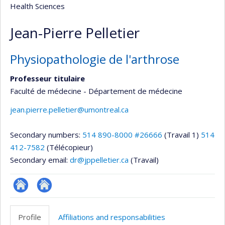
Health Sciences
Jean-Pierre Pelletier
Physiopathologie de l'arthrose
Professeur titulaire
Faculté de médecine - Département de médecine
jean.pierre.pelletier@umontreal.ca
Secondary numbers:
514 890-8000 #26666
(Travail 1)
514
412-7582
(Télécopieur)
Secondary email:
dr@jppelletier.ca
(Travail)
Site
Autre
web
site
Profile
Affiliations and responsabilities
de
web