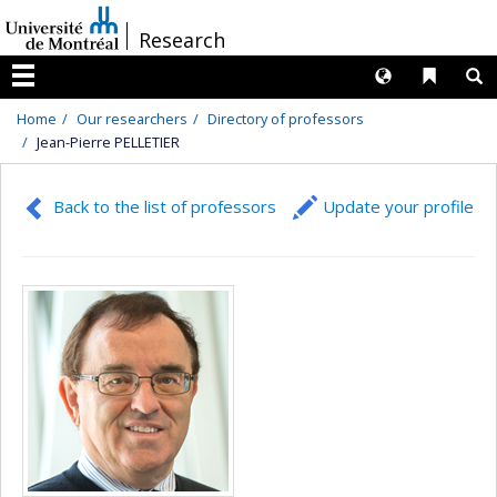
Passer
/
Research
au
contenu
Langues
Liens 
R
Menu
Home
Our researchers
Directory of professors
Jean-Pierre PELLETIER
Back to the list of professors
Update your profile