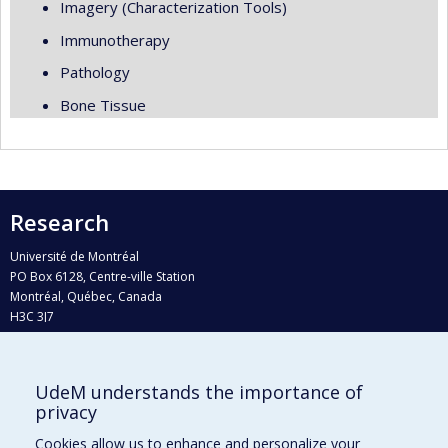
Imagery (Characterization Tools)
Immunotherapy
Pathology
Bone Tissue
Research
Université de Montréal
PO Box 6128, Centre-ville Station
Montréal, Québec, Canada
H3C 3J7
Phone : 514 343-6111, #38492
E-mail :
recherche@umontreal.ca
UdeM understands the importance of
Who does what?
privacy
Find us
Cookies allow us to enhance and personalize your