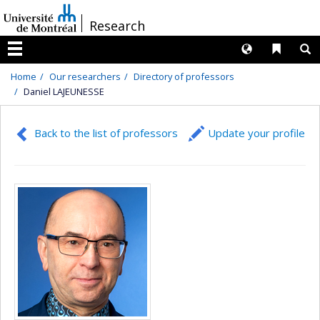
Passer
/
Research
au
contenu
Langues
Liens 
R
Menu
Home
Our researchers
Directory of professors
Daniel LAJEUNESSE
Back to the list of professors
Update your profile