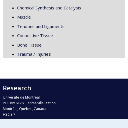
Chemical Synthesis and Catalysis
Muscle
Tendons and Ligaments
Connective Tissue
Bone Tissue
Trauma / Injuries
Research
Université de Montréal
PO Box 6128, Centre-ville Station
Montréal, Québec, Canada
H3C 3J7
Phone : 514 343-6111, #38492