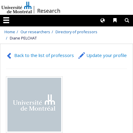
Passer
/
Research
au
contenu
Langues
Liens 
R
Menu
Home
Our researchers
Directory of professors
Diane PELCHAT
Back to the list of professors
Update your profile