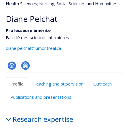
Health Sciences
; Nursing
; Social Sciences and Humanities
Diane Pelchat
Professeure émérite
Faculté des sciences infirmières
diane.pelchat@umontreal.ca
Page
Autre
professionnelle
site
Profile
Teaching and supervision
Outreach
(faculté,département,école)
web
Publications and presentations
Profile
Research expertise