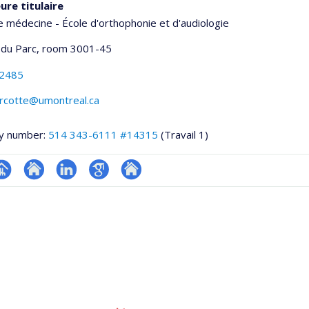
ure titulaire
e médecine - École d'orthophonie et d'audiologie
 du Parc
, room 3001-45
-2485
arcotte@umontreal.ca
y number:
514 343-6111 #14315
(Travail 1)
hGate
age
Site
LinkedIn
Google
Autre
rofessionnelle
web
Scholar
site
faculté,département,école)
de
web
l’unité
de
recherche