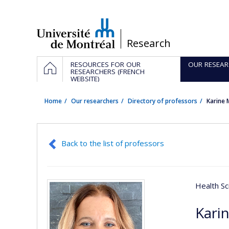
Passer
au
contenu
/
Research
Navigation
HOME
RESOURCES FOR OUR
OUR RESEAR
principale
RESEARCHERS (FRENCH
WEBSITE)
Home
Our researchers
Directory of professors
Karine
Back to the list of professors
Health Sc
Kari