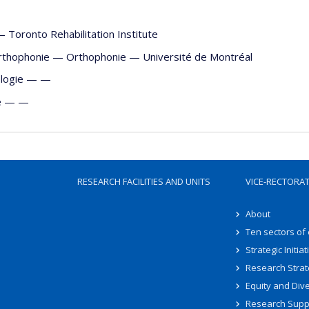
—
Toronto Rehabilitation Institute
orthophonie —
Orthophonie
—
Université de Montréal
ologie — —
ie — —
RESEARCH FACILITIES AND UNITS
VICE-RECTORA
About
Ten sectors of
Strategic Initiat
Research Strat
Equity and Dive
Research Supp