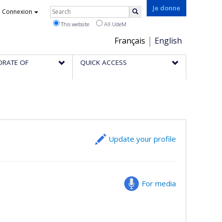
Rechercher
Je donne
Connexion
Search
This website
All UdeM
Choix
Français
English
de
ORATE OF
QUICK ACCESS
la
langue
Update your profile
For media