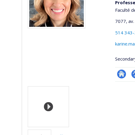
Professe
Faculté d
7077, av.
514 343
karine.m
Secondar
Researc
P
Media
p
(