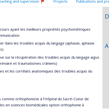
eaching and supervision
Projects
Publications and pr
Currently
recruiting
D
scours ayant les meilleurs propriétés psychométriques
ommunication
er dans les troubles acquis du langage (aphasie, aphasie
A
s)
ive sur la récupération des troubles acquis du langage aigus
primaire et traumatismes crâniens)
es et les corrélats anatomiques des troubles acquis du
ns comme orthophoniste à l'Hôpital du Sacré-Coeur de
es en sciences biomédicales option orthophonie à