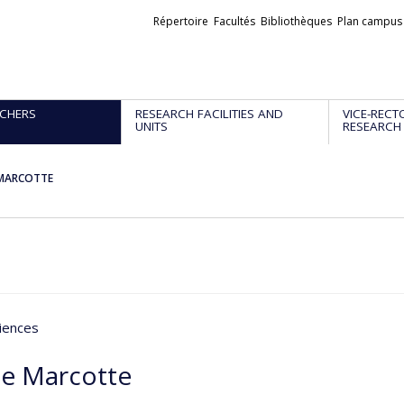
Liens
Répertoire
Facultés
Bibliothèques
Plan campus
externes
CHERS
RESEARCH FACILITIES AND
VICE-RECT
UNITS
RESEARCH
 MARCOTTE
iences
ne Marcotte