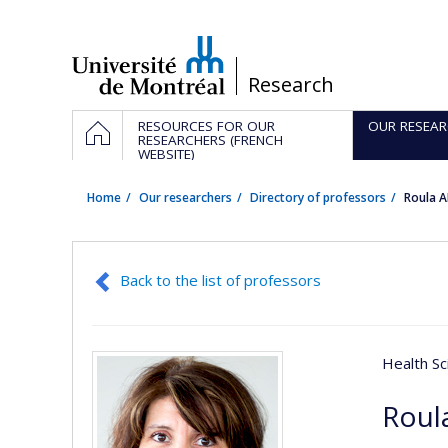
Passer
au
contenu
/
Research
Navigation
HOME
RESOURCES FOR OUR
OUR RESEAR
principale
RESEARCHERS (FRENCH
WEBSITE)
Home
Our researchers
Directory of professors
Roula 
Back to the list of professors
Health Sc
Roul