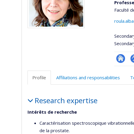
Professe
Faculté d
roula.alb
Secondar
Secondar
Researc
P
p
Profile
Affiliations and responsabilities
T
(
Profile
Research expertise
Intérêts de recherche
Caractérisation spectroscopique vibrationnelle
de la prostate.