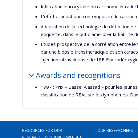
Infiltration leucocytaire du carcinome intraduct
L'effet pronostique contemporain du carcinome
Adaptation de la technologie de détection de d
étiquette, dans le but d'améliorer la fiabilité
Études prospective de la corrélation entre le t
par une biopsie transthoracique et son carac
injection intraveineuse de 18F-Fluorodéoxygl
Awards and recognitions
1997 : Prix « Bassel Alassad » pour les jeunes
classification de REAL sur les lymphomes. Da
RESOURCES FOR OUR
OUR RESEARCHERS
RESEARCHERS (FRENCH WEBSITE)