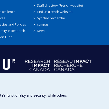
Staff directory (French website)
 excellence
Find us (French website)
ives
Synchro recherche
egies and Policies
compas
rsity in Research
News
ort Fund
s functionality and security, while others