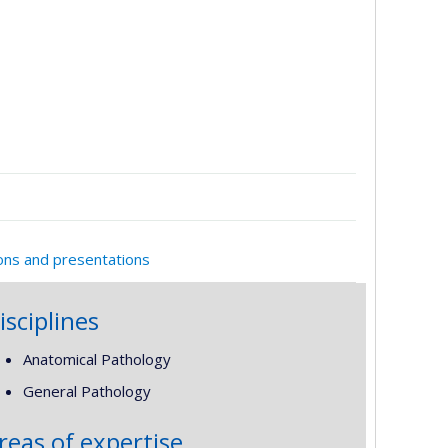
ions and presentations
isciplines
Anatomical Pathology
General Pathology
reas of expertise