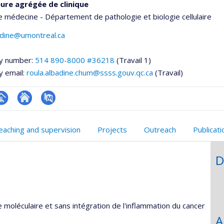
ure agrégée de clinique
e médecine - Département de pathologie et biologie cellulaire
adine@umontreal.ca
y number:
514 890-8000 #36218
(Travail 1)
y email:
roula.albadine.chum@ssss.gouv.qc.ca
(Travail)
hGate
age
Site
PubMed
rofessionnelle
web
eaching and supervision
Projects
Outreach
Publicat
faculté,département,école)
de
l’unité
D
de
recherche
 moléculaire et sans intégration de l'inflammation du cancer
A