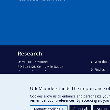
Research
Université de Montréal
Who does 
PO Box 6128, Centre-ville Station
Find us
Montréal, Québec, Canada
H3C 3J7
Site map
Accessibili
Phone : 514 343-6111, #38492
UdeM understands the importance of
E-mail :
recherche@umontreal.ca
Cookies allow us to enhance and personalize your 
remember your preferences. By accepting all, you 
Reject all
Accept a
Manage cookies
>