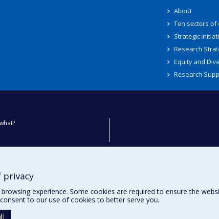
About
Ten sectors of
Strategic Initiat
Research Strat
Equity and Dive
Research Supp
what?
ty
 privacy
browsing experience. Some cookies are required to ensure the website’
consent to our use of cookies to better serve you.
ll