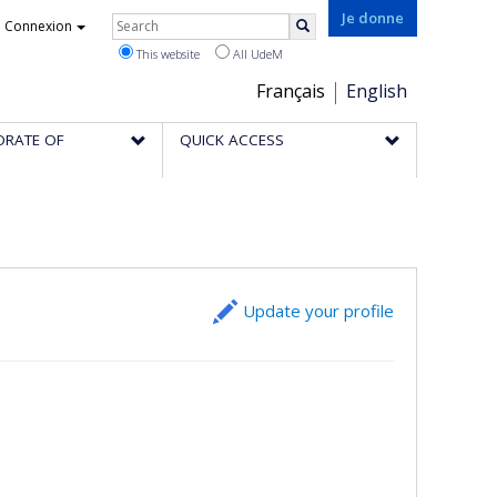
Rechercher
Je donne
Connexion
Search
This website
All UdeM
Choix
Français
English
de
ORATE OF
QUICK ACCESS
la
langue
Update your profile