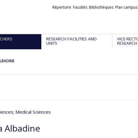
Liens
Répertoire
Facultés
Bibliothèques
Plan campus
externes
CHERS
RESEARCH FACILITIES AND
VICE-RECT
UNITS
RESEARCH
ALBADINE
iences
; Medical Sciences
a Albadine