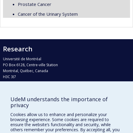
Prostate Cancer
Cancer of the Urinary System
Research
Université de Montréal
PO Box 6128, Centre-ville Station
Montréal, Québec, Canada
H3C 3J7
Phone : 514 343-6111, #38492
E-mail :
recherche@umontreal.ca
UdeM understands the importance of
Who does what?
privacy
Find us
Cookies allow us to enhance and personalize your
browsing experience. Some cookies are required to
Site map
ensure the website’s functionality and security, while
others remember your preferences. By accepting all, you