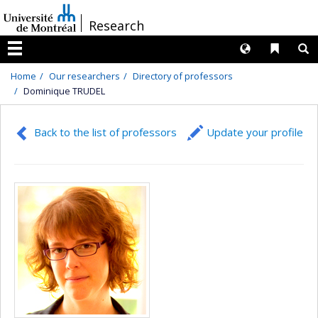
Passer
/
Research
au
contenu
Langues
Liens 
R
Menu
Home
Our researchers
Directory of professors
Dominique TRUDEL
Back to the list of professors
Update your profile