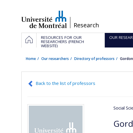
Passer
au
contenu
/
Research
Navigation
HOME
RESOURCES FOR OUR
OUR RESEAR
principale
RESEARCHERS (FRENCH
WEBSITE)
Home
Our researchers
Directory of professors
Gordo
Back to the list of professors
Social Sc
Gord