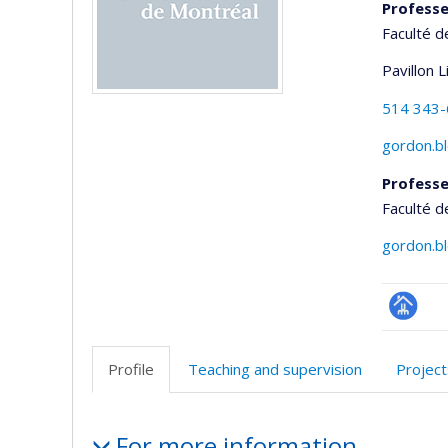
Profess
Faculté d
Pavillon 
514 343
gordon.b
Profess
Faculté d
gordon.b
Page
professi
Profile
Teaching and supervision
Project
(faculté
Profile
For more information…