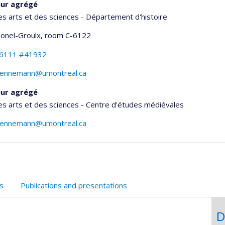
eur agrégé
es arts et des sciences - Département d'histoire
Lionel-Groulx
, room C-6122
-6111 #41932
lennemann@umontreal.ca
eur agrégé
es arts et des sciences - Centre d'études médiévales
lennemann@umontreal.ca
onnelle
s
Publications and presentations
,département,école)
D