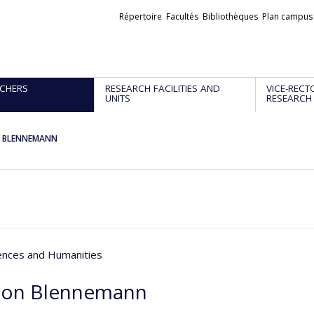
Liens
Répertoire
Facultés
Bibliothèques
Plan campus
externes
CHERS
RESEARCH FACILITIES AND
VICE-RECT
UNITS
RESEARCH
n BLENNEMANN
iences and Humanities
on Blennemann