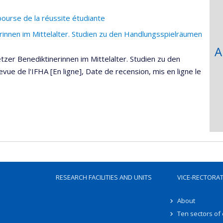
bourse de la réussite étudiante
innen im Mittelalter. Studien zu den Handlungsspielräumen
A
tzer Benediktinerinnen im Mittelalter. Studien zu den
ue de l'IFHA [En ligne], Date de recension, mis en ligne le
RESEARCH FACILITIES AND UNITS
VICE-RECTORA
About
Ten sectors of