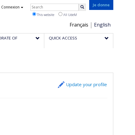
Rechercher
Je donne
Connexion
Search
This website
All UdeM
Choix
Français
English
de
ORATE OF
QUICK ACCESS
la
langue
Update your profile