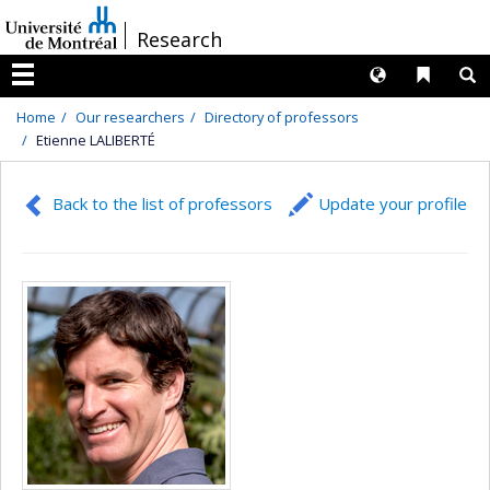
Passer
/
Research
au
contenu
Langues
Liens 
R
Menu
Home
Our researchers
Directory of professors
Etienne LALIBERTÉ
Back to the list of professors
Update your profile