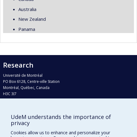
Australia
New Zealand
Panama
Research
Université de Montréal
PO Box 6128, Centre-ville Station
Montréal, Québec, Canada
H3C 3J7
Phone : 514 343-6111, #38492
E-mail :
recherche@umontreal.ca
UdeM understands the importance of
privacy
Who does what?
Find us
Cookies allow us to enhance and personalize your