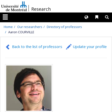
Passer
/
Research
au
contenu
Langues
Liens 
R
Menu
Home
Our researchers
Directory of professors
Aaron COURVILLE
Back to the list of professors
Update your profile