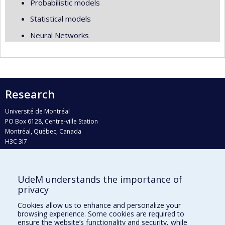
Probabilistic models
Statistical models
Neural Networks
Research
Université de Montréal
PO Box 6128, Centre-ville Station
Montréal, Québec, Canada
H3C 3J7
Phone : 514 343-6111, #38492
E-mail :
recherche@umontreal.ca
UdeM understands the importance of
privacy
Who does what?
Find us
Cookies allow us to enhance and personalize your
browsing experience. Some cookies are required to
Site map
ensure the website’s functionality and security, while