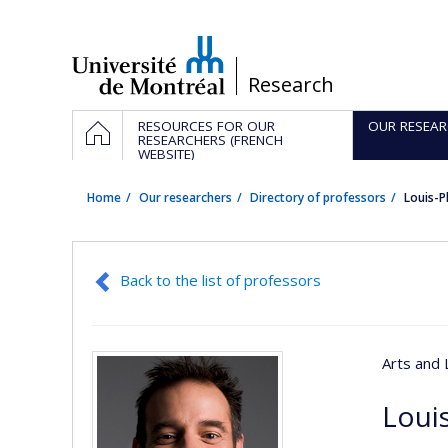
Passer
au
contenu
/
Research
Navigation
HOME
RESOURCES FOR OUR
OUR RESEAR
principale
RESEARCHERS (FRENCH
WEBSITE)
Home
Our researchers
Directory of professors
Louis-P
Back to the list of professors
Arts and 
Louis