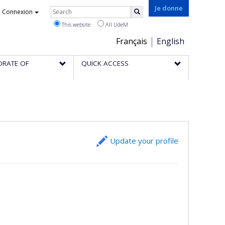
Rechercher
Je donne
Connexion
Search
This website
All UdeM
Choix
Français
English
de
ORATE OF
QUICK ACCESS
la
langue
Update your profile