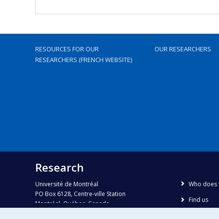
RESOURCES FOR OUR
OUR RESEARCHERS
RESEARCHERS (FRENCH WEBSITE)
Research
Université de Montréal
Who does 
PO Box 6128, Centre-ville Station
Find us
Montréal, Québec, Canada
H3C 3J7
Site map