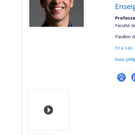
Ensei
Professe
Faculté 
Pavillon 
514 343
louis-phi
Page
L
Media
professi
(faculté