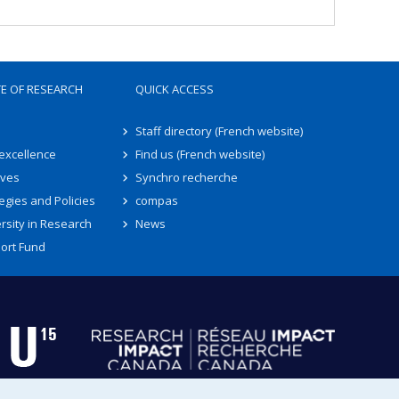
TE OF RESEARCH
QUICK ACCESS
Staff directory (French website)
 excellence
Find us (French website)
ives
Synchro recherche
egies and Policies
compas
rsity in Research
News
ort Fund