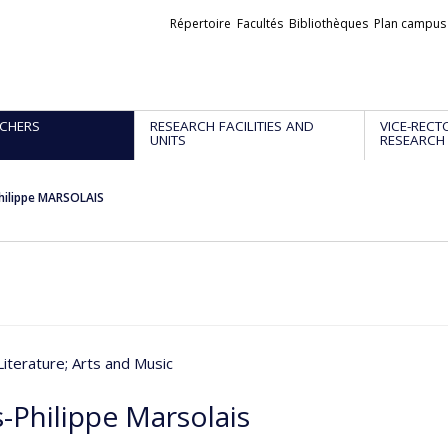
Liens
Répertoire
Facultés
Bibliothèques
Plan campus
externes
CHERS
RESEARCH FACILITIES AND
VICE-RECT
UNITS
RESEARCH
hilippe MARSOLAIS
Literature
; Arts and Music
-Philippe Marsolais