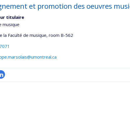
gnement et promotion des oeuvres music
ur titulaire
de musique
de la Faculté de musique
, room B-562
-7071
lippe.marsolais@umontreal.ca
inkedIn
onnelle
,département,école)