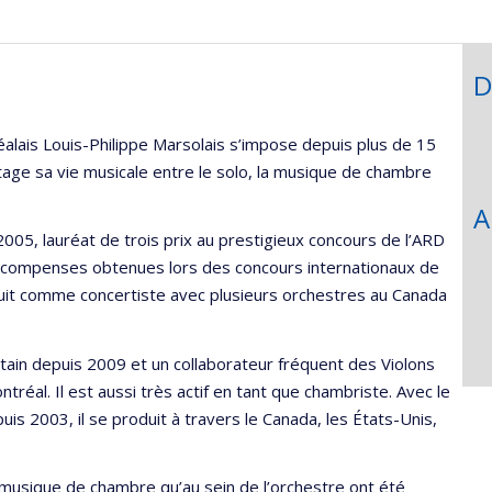
D
éalais Louis-Philippe Marsolais s’impose depuis plus de 15
tage sa vie musicale entre le solo, la musique de chambre
A
 2005, lauréat de trois prix au prestigieux concours de l’ARD
e récompenses obtenues lors des concours internationaux de
duit comme concertiste avec plusieurs orchestres au Canada
itain depuis 2009 et un collaborateur fréquent des Violons
réal. Il est aussi très actif en tant que chambriste. Avec le
is 2003, il se produit à travers le Canada, les États-Unis,
musique de chambre qu’au sein de l’orchestre ont été