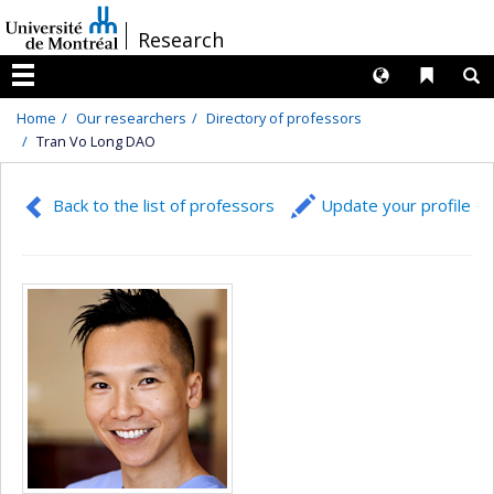
Passer
/
Research
au
contenu
Langues
Liens 
R
Menu
Home
Our researchers
Directory of professors
Tran Vo Long DAO
Back to the list of professors
Update your profile