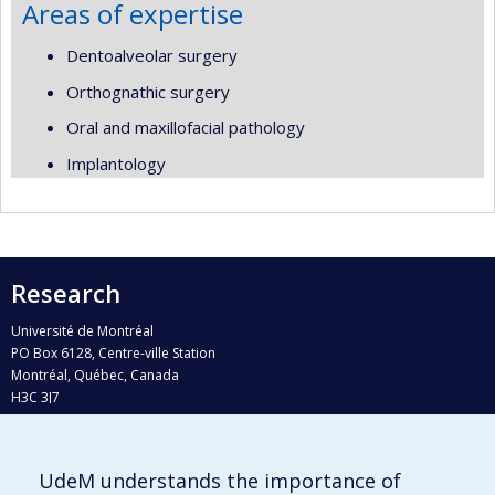
Areas of expertise
Dentoalveolar surgery
Orthognathic surgery
Oral and maxillofacial pathology
Implantology
Research
Université de Montréal
PO Box 6128, Centre-ville Station
Montréal, Québec, Canada
H3C 3J7
Phone : 514 343-6111, #38492
E-mail :
recherche@umontreal.ca
UdeM understands the importance of