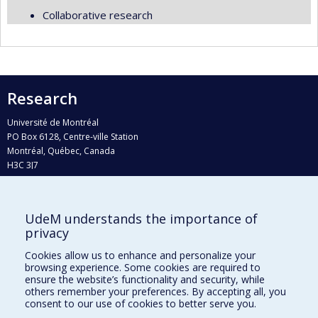
Collaborative research
Research
Université de Montréal
PO Box 6128, Centre-ville Station
Montréal, Québec, Canada
H3C 3J7
Phone : 514 343-6111, #38492
E-mail :
recherche@umontreal.ca
UdeM understands the importance of
privacy
Who does what?
Find us
Cookies allow us to enhance and personalize your
browsing experience. Some cookies are required to
Site map
ensure the website’s functionality and security, while
others remember your preferences. By accepting all, you
Accessibility
consent to our use of cookies to better serve you.