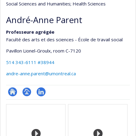
Social Sciences and Humanities
; Health Sciences
André-Anne Parent
Professeure agrégée
Faculté des arts et des sciences - École de travail social
Pavillon Lionel-Groulx
, room C-7120
514 343-6111 #38944
andre-anne.parent@umontreal.ca
ResearchGate
Page
LinkedIn
Media
professionnelle
(faculté,département,école)