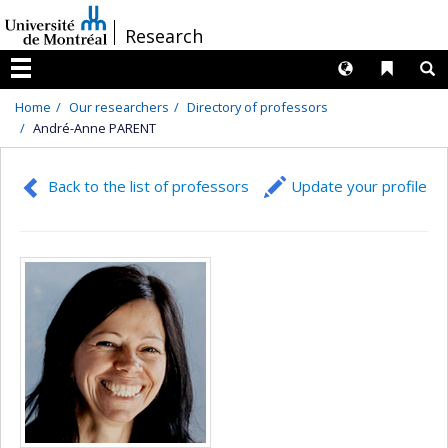
Passer
/
Research
au
contenu
Langues
Liens 
R
Menu
Home
Our researchers
Directory of professors
André-Anne PARENT
Back to the list of professors
Update your profile