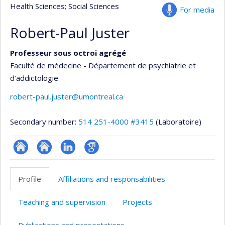
Health Sciences
; Social Sciences
For media
Robert-Paul Juster
Professeur sous octroi agrégé
Faculté de médecine - Département de psychiatrie et
d’addictologie
robert-paul.juster@umontreal.ca
Secondary number:
514 251-4000 #3415
(Laboratoire)
ResearchGate
Site
LinkedIn
Google
web
Scholar
Profile
Affiliations and responsabilities
de
l’unité
Teaching and supervision
Projects
de
recherche