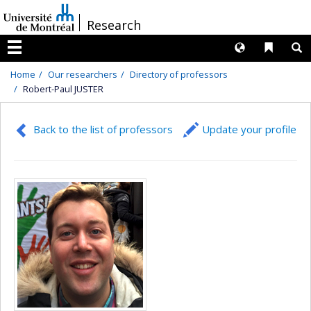
Passer
/
Research
au
contenu
Langues
Liens 
R
Menu
Home
Our researchers
Directory of professors
Robert-Paul JUSTER
Back to the list of professors
Update your profile