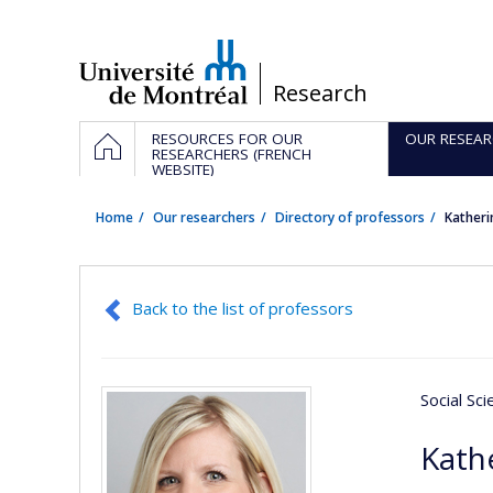
Passer
au
contenu
/
Research
Navigation
HOME
RESOURCES FOR OUR
OUR RESEAR
principale
RESEARCHERS (FRENCH
WEBSITE)
Home
Our researchers
Directory of professors
Kather
Back to the list of professors
Social Sc
Kath