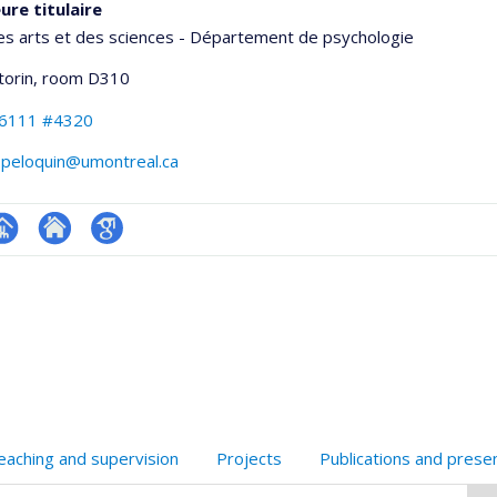
ure titulaire
es arts et des sciences - Département de psychologie
torin
, room D310
-6111 #4320
.peloquin@umontreal.ca
hGate
age
Site
Google
rofessionnelle
web
Scholar
faculté,département,école)
de
l’unité
de
recherche
eaching and supervision
Projects
Publications and prese