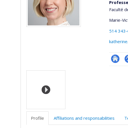
Professe
Faculté d
Marie-Vic
514 343
katherine
Researc
P
Media
p
(
Profile
Affiliations and responsabilities
T