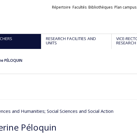
Liens
Répertoire
Facultés
Bibliothèques
Plan campus
externes
CHERS
RESEARCH FACILITIES AND
VICE-RECT
UNITS
RESEARCH
ine PÉLOQUIN
iences and Humanities
; Social Sciences and Social Action
erine Péloquin