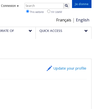
Rechercher
Je donne
Connexion
Search
This website
All UdeM
Choix
Français
English
de
ORATE OF
QUICK ACCESS
la
langue
Update your profile