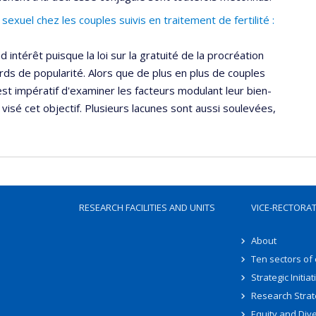
exuel chez les couples suivis en traitement de fertilité :
d intérêt puisque la loi sur la gratuité de la procréation
ds de popularité. Alors que de plus en plus de couples
 est impératif d'examiner les facteurs modulant leur bien-
visé cet objectif. Plusieurs lacunes sont aussi soulevées,
RESEARCH FACILITIES AND UNITS
VICE-RECTORA
About
Ten sectors of
Strategic Initiat
Research Strat
Equity and Dive