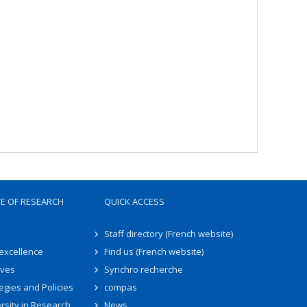
TE OF RESEARCH
QUICK ACCESS
Staff directory (French website)
 excellence
Find us (French website)
ives
Synchro recherche
egies and Policies
compas
rsity in Research
News