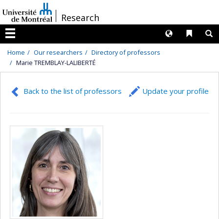
Passer
/
Research
au
contenu
Langues
Liens 
R
Menu
Home
Our researchers
Directory of professors
Marie TREMBLAY-LALIBERTÉ
Back to the list of professors
Update your profile