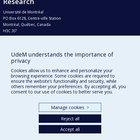
Research
Université de Montréal
PO Box 6128, Centre-ville Station
Montréal, Québec, Canada
H3C 3J7
Phone : 514 343-6111, #38492
E-mail :
recherche@umontreal.ca
UdeM understands the importance of
Who does what?
privacy
Find us
Cookies allow us to enhance and personalize your
browsing experience. Some cookies are required to
Site map
ensure the website’s functionality and security, while
others remember your preferences. By accepting all, you
Accessibility
consent to our use of cookies to better serve you.
Manage cookies
>
Reject all
Accept all