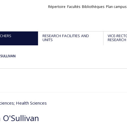
Liens
Répertoire
Facultés
Bibliothèques
Plan campus
externes
CHERS
RESEARCH FACILITIES AND
VICE-RECT
UNITS
RESEARCH
'SULLIVAN
ciences
; Health Sciences
 O'Sullivan