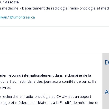
ur associé
e médecine - Département de radiologie, radio-oncologie et méd
llivan.1@umontreal.ca
onnelle
,département,école)
D
 leader reconnu internationalement dans le domaine de la
ions à son actif dans des journaux à comités de pairs. Il a
 livres.
A
 de recherche en radio-oncologie au CHUM est un apport
ologie et médecine nucléaire et à la Faculté de médecine de