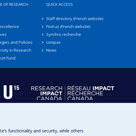
TE OF RESEARCH
QUICK ACCESS
Staff directory (French website)
 excellence
Find us (French website)
ives
Synchro recherche
egies and Policies
compas
rsity in Research
News
ort Fund
s functionality and security, while others