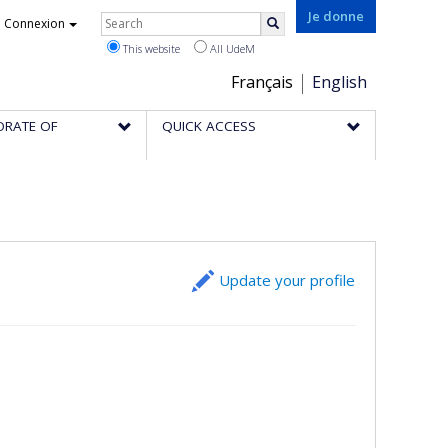
Rechercher
Je donne
Connexion
Search
This website
All UdeM
Choix
Français
English
de
ORATE OF
QUICK ACCESS
la
langue
Update your profile