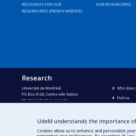
RESOURCES FOR OUR
OUR RESEARCHERS
RESEARCHERS (FRENCH WEBSITE)
Research
Université de Montréal
Who does 
PO Box 6128, Centre-ville Station
Find us
Montréal, Québec, Canada
H3C 3J7
Site map
Accessibili
Phone : 514 343-6111, #38492
UdeM understands the importance of
E-mail :
recherche@umontreal.ca
Cookies allow us to enhance and personalize your 
remember your preferences. By accepting all, you 