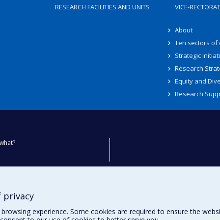
RESEARCH FACILITIES AND UNITS
VICE-RECTORA
About
Ten sectors of
Strategic Initiat
Research Strat
Equity and Dive
Research Supp
what?
ty
 privacy
browsing experience. Some cookies are required to ensure the website’
consent to our use of cookies to better serve you.