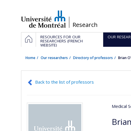
Passer
au
contenu
/
Research
Navigation
HOME
RESOURCES FOR OUR
OUR RESEAR
principale
RESEARCHERS (FRENCH
WEBSITE)
Home
Our researchers
Directory of professors
Brian O
Back to the list of professors
Medical S
Brian