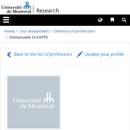
Passer
/
Research
au
contenu
Langues
Liens 
R
Menu
Home
Our researchers
Directory of professors
Emmanuelle DUCEPPE
Back to the list of professors
Update your profile