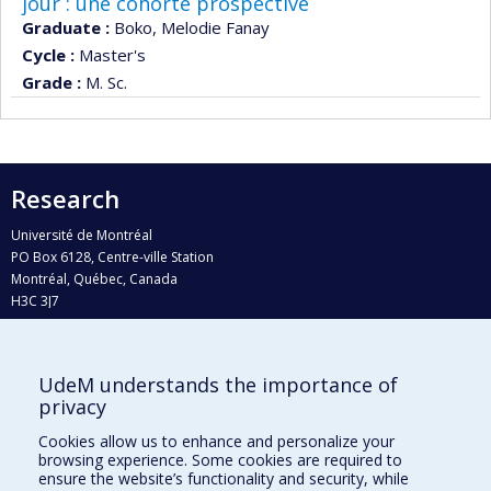
jour : une cohorte prospective
Graduate :
Boko, Melodie Fanay
Cycle :
Master's
Grade :
M. Sc.
Research
Université de Montréal
PO Box 6128, Centre-ville Station
Montréal, Québec, Canada
H3C 3J7
Phone : 514 343-6111, #38492
E-mail :
recherche@umontreal.ca
UdeM understands the importance of
Who does what?
privacy
Find us
Cookies allow us to enhance and personalize your
browsing experience. Some cookies are required to
Site map
ensure the website’s functionality and security, while