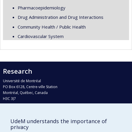
Pharmacoepidemiology
Drug Administration and Drug Interactions
Community Health / Public Health
Cardiovascular System
Research
Université de Montréal
PO Box 6128, Centre-ville Station
Montréal, Québec, Canada
H3C 3J7
Phone : 514 343-6111, #38492
E-mail :
recherche@umontreal.ca
UdeM understands the importance of
Who does what?
privacy