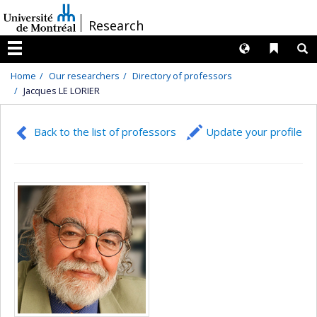
Passer
/
Research
au
contenu
Langues
Liens 
R
Menu
Home
Our researchers
Directory of professors
Jacques LE LORIER
Back to the list of professors
Update your profile