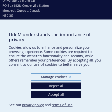
Université de Montréal
PO Box 6128, Centre-ville Station
Montréal, Québec, Canada
H3C 3J7
Phone : 514 343-6111, #38492
E-mail :
recherche@umontreal.ca
UdeM understands the importance of
privacy
Who does what?
Find us
Cookies allow us to enhance and personalize your
browsing experience. Some cookies are required to
Site map
ensure the website’s functionality and security, while
others remember your preferences. By accepting all, you
Accessibility
consent to our use of cookies to better serve you.
Manage cookies
>
Reject all
Accept all
See our
privacy policy
and
terms of use
.
Privacy