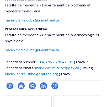
Faculté de médecine - Département de biochimie et
médecine moléculaire
marie-pierre.dube@umontreal.ca
Professeure accréditée
Faculté de médecine - Département de pharmacologie et
physiologie
marie-pierre.dube@umontreal.ca
Secondary number:
514 670-7670 #7701
(Travail 1)
Secondary emails:
marie-pierre.dube@pgx.ca
(Travail)
Marie-Pierre.Dube@statgen.org
(Travail)
Page
Site
PubMed
LinkedIn
Google
Media
professionnelle
web
Scholar
(faculté,département,école)
de