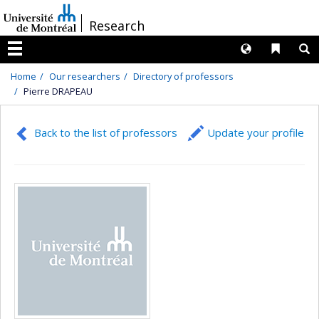
Passer
/
Research
au
contenu
Langues
Liens 
R
Menu
Home
Our researchers
Directory of professors
Pierre DRAPEAU
Back to the list of professors
Update your profile