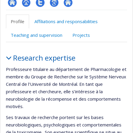
ResearchGate
Page
Compte
Google
Autre
professionnelle
Twitter
Scholar
site
Profile
Affiliations and responsabilities
(faculté,département,école)
web
Teaching and supervision
Projects
Profile
Research expertise
Professeure titulaire au département de Pharmacologie et
membre du Groupe de Recherche sur le Système Nerveux
Central de l’Université de Montréal. En tant que
professeure et chercheure, elle s’intéresse à la
neurobiologie de la récompense et des comportements
motivés.
Ses travaux de recherche portent sur les bases
neurobiologiques, psychologiques et comportementales
de la toxicomanie. Son expertise scientifique se situe au