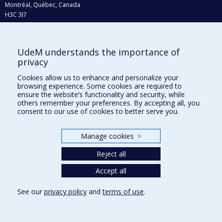
Montréal, Québec, Canada
H3C 3J7
Phone : 514 343-6111, #38492
E-mail :
recherche@umontreal.ca
UdeM understands the importance of
Who does what?
privacy
Find us
Cookies allow us to enhance and personalize your
browsing experience. Some cookies are required to
Site map
ensure the website’s functionality and security, while
others remember your preferences. By accepting all, you
Accessibility
consent to our use of cookies to better serve you.
Manage cookies
>
Reject all
Accept all
See our
privacy policy
and
terms of use
.
Privacy
Terms of use