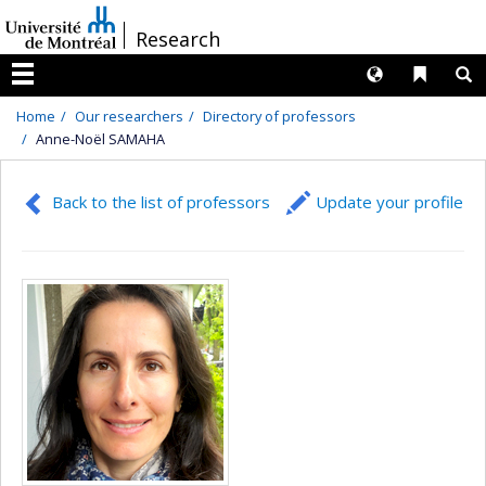
Passer
/
Research
au
contenu
Langues
Liens 
R
Menu
Home
Our researchers
Directory of professors
Anne-Noël SAMAHA
Back to the list of professors
Update your profile