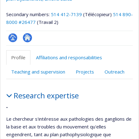
Secondary numbers:
514 412-7139
(Télécopieur)
514 890-
8000 #26477
(Travail 2)
Page
Autre
professionnelle
site
Profile
Affiliations and responsabilities
(faculté,département,école)
web
Teaching and supervision
Projects
Outreach
Profile
Research expertise
•
Le chercheur s'intéresse aux pathologies des ganglions de
la base et aux troubles du mouvement qu'elles
engendrent, tant au plan pathophysiologique que