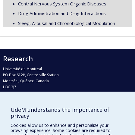
Central Nervous System Organic Diseases
Drug Administration and Drug Interactions
Sleep, Arousal and Chronobiological Modulation
Research
Université de Montréal
PO Box 6128, Centre-ville Station
Montréal, Québec, Canada
H3C 3J7
Phone : 514 343-6111, #38492
E-mail :
recherche@umontreal.ca
UdeM understands the importance of
Who does what?
privacy
Find us
Cookies allow us to enhance and personalize your
browsing experience. Some cookies are required to
Site map