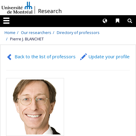
Passer
/
Research
au
contenu
Langues
Liens 
R
Menu
Home
Our researchers
Directory of professors
Pierre J. BLANCHET
Back to the list of professors
Update your profile