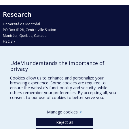
Research
Université de Montréal
PO Box 6128, Centre-ville Station
Montréal, Québec, Canada
H3C 3J7
Phone : 514 343-6111, #38492
E-mail :
recherche@umontreal.ca
UdeM understands the importance of
Who does what?
privacy
Find us
Cookies allow us to enhance and personalize your
browsing experience. Some cookies are required to
Site map
ensure the website’s functionality and security, while
others remember your preferences. By accepting all, you
Accessibility
consent to our use of cookies to better serve you.
Manage cookies
>
Reject all