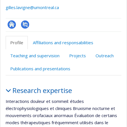
gilles.lavigne@umontreal.ca
Site
PubMed
web
Profile
Affiliations and responsabilities
de
l’unité
Teaching and supervision
Projects
Outreach
de
recherche
Publications and presentations
Profile
Research expertise
Interactions douleur et sommeil: études
électrophysiologiques et cliniques Bruxisme nocturne et
mouvements orofaciaux anormaux Évaluation de certains
modes thérapeutiques fréquemment utilisés dans le