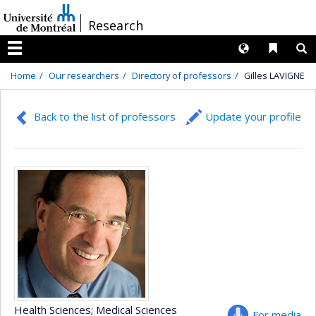
Passer
/
Research
au
contenu
Langues
Liens 
R
Menu
Home
Our researchers
Directory of professors
Gilles LAVIGNE
Back to the list of professors
Update your profile
Health Sciences
; Medical Sciences
For media