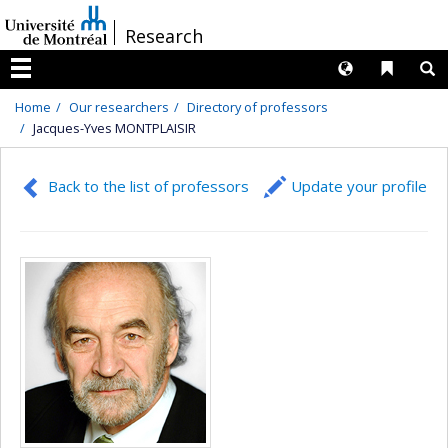
Passer
/
Research
au
contenu
Langues
Liens 
R
Menu
Home
Our researchers
Directory of professors
Jacques-Yves MONTPLAISIR
Back to the list of professors
Update your profile