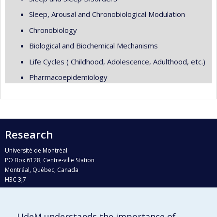
Sleep, Arousal and Chronobiological Modulation
Chronobiology
Biological and Biochemical Mechanisms
Life Cycles ( Childhood, Adolescence, Adulthood, etc.)
Pharmacoepidemiology
Research
Université de Montréal
PO Box 6128, Centre-ville Station
Montréal, Québec, Canada
H3C 3J7
Phone : 514 343-6111, #38492
E-mail :
recherche@umontreal.ca
UdeM understands the importance of