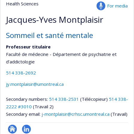
Health Sciences
For media
Jacques-Yves Montplaisir
Sommeil et santé mentale
Professeur titulaire
Faculté de médecine - Département de psychiatrie et
d’addictologie
514 338-2692
jy.montplaisir@umontreal.ca
Secondary numbers:
514 338-2531
(Télécopieur)
514 338-
2222 #3010
(Travail 2)
Secondary email:
j-montplaisir@crhsc.umontreal.ca
(Travail)