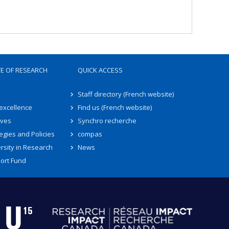
TE OF RESEARCH
QUICK ACCESS
Staff directory (French website)
 excellence
Find us (French website)
ives
Synchro recherche
egies and Policies
compas
rsity in Research
News
ort Fund