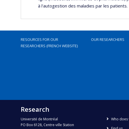
à l'autogestion des maladies par les patients.
RESOURCES FOR OUR
OUR RESEARCHERS
RESEARCHERS (FRENCH WEBSITE)
Research
Université de Montréal
Who does 
PO Box 6128, Centre-ville Station
Find us