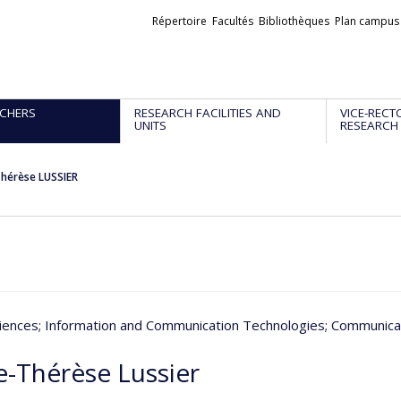
Liens
Répertoire
Facultés
Bibliothèques
Plan campus
externes
CHERS
RESEARCH FACILITIES AND
VICE-RECT
UNITS
RESEARCH
hérèse LUSSIER
iences
; Information and Communication Technologies
; Communica
e-Thérèse Lussier