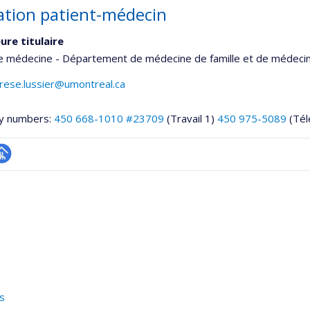
lation patient-médecin
ure titulaire
de médecine - Département de médecine de famille et de médeci
rese.lussier@umontreal.ca
y numbers:
450 668-1010 #23709
(Travail 1)
450 975-5089
(Tél
hGate
age
rofessionnelle
faculté,département,école)
s