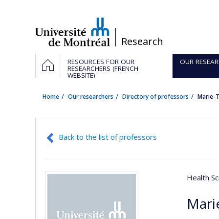
Passer
au
contenu
/
Research
Navigation
HOME
RESOURCES FOR OUR
OUR RESEAR
principale
RESEARCHERS (FRENCH
WEBSITE)
Home
Our researchers
Directory of professors
Marie-T
Back to the list of professors
Health Sc
Mari