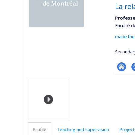
La re
Professe
Faculté 
marie.the
Secondar
Researc
P
Media
p
(
Profile
Teaching and supervision
Project