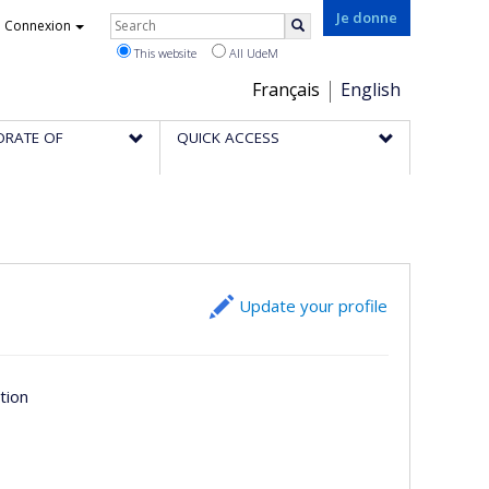
Rechercher
Je donne
Connexion
Search
This website
All UdeM
Choix
Français
English
de
ORATE OF
QUICK ACCESS
la
langue
Update your profile
tion