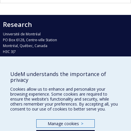
Research
Université de Montréal
PO Box 6128, Centre-ville Station
Montréal, Québec, Canada
H3C 3J7
Phone : 514 343-6111, #38492
E-mail :
recherche@umontreal.ca
UdeM understands the importance of
Who does what?
privacy
Find us
Cookies allow us to enhance and personalize your
browsing experience. Some cookies are required to
Site map
ensure the website’s functionality and security, while
others remember your preferences. By accepting all, you
Accessibility
consent to our use of cookies to better serve you.
Manage cookies
>