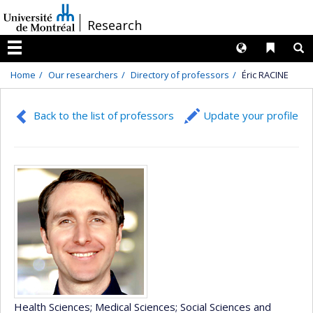
Passer
/
Research
au
contenu
Langues
Liens 
R
Menu
Home
Our researchers
Directory of professors
Éric RACINE
Back to the list of professors
Update your profile
Health Sciences
; Medical Sciences
; Social Sciences and