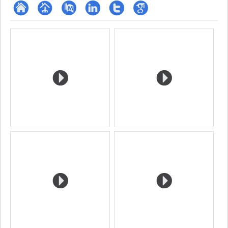
ResearchGate
Page
PubMed
LinkedIn
Compte
Google
Media
professionnelle
Twitter
Scholar
(faculté,département,école)