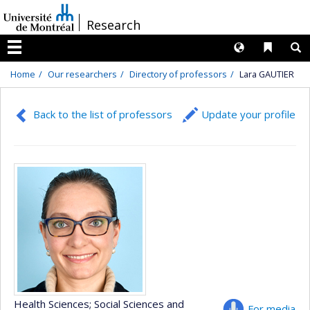
Passer
/
Research
au
contenu
Langues
Liens 
R
Menu
Home
Our researchers
Directory of professors
Lara GAUTIER
Back to the list of professors
Update your profile
Health Sciences
; Social Sciences and
For media