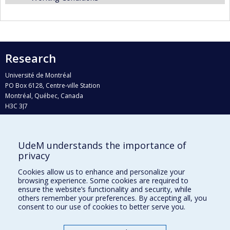
Research
Université de Montréal
PO Box 6128, Centre-ville Station
Montréal, Québec, Canada
H3C 3J7
Phone : 514 343-6111, #38492
E-mail :
recherche@umontreal.ca
UdeM understands the importance of
Who does what?
privacy
Find us
Cookies allow us to enhance and personalize your
browsing experience. Some cookies are required to
Site map
ensure the website’s functionality and security, while
others remember your preferences. By accepting all, you
Accessibility
consent to our use of cookies to better serve you.