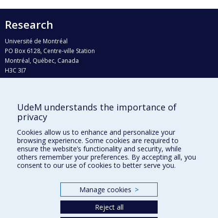
Research
Université de Montréal
PO Box 6128, Centre-ville Station
Montréal, Québec, Canada
H3C 3J7
Phone : 514 343-6111, #38492
E-mail :
recherche@umontreal.ca
UdeM understands the importance of
privacy
Who does what?
Find us
Cookies allow us to enhance and personalize your
browsing experience. Some cookies are required to
Site map
ensure the website’s functionality and security, while
others remember your preferences. By accepting all, you
Accessibility
consent to our use of cookies to better serve you.
Manage cookies
>
Reject all