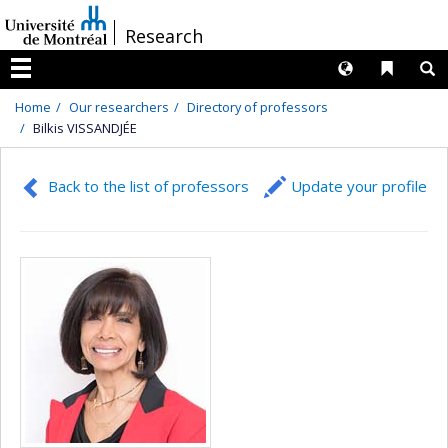
Passer
/
Research
au
contenu
Langues
Liens 
R
Menu
Home
Our researchers
Directory of professors
Bilkis VISSANDJÉE
Back to the list of professors
Update your profile