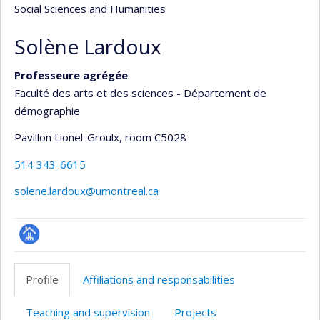
Social Sciences and Humanities
Solène Lardoux
Professeure agrégée
Faculté des arts et des sciences - Département de
démographie
Pavillon Lionel-Groulx
, room C5028
514 343-6615
solene.lardoux@umontreal.ca
Page
professionnelle
Profile
Affiliations and responsabilities
(faculté,département,école)
Teaching and supervision
Projects