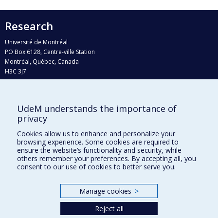
Research
Université de Montréal
PO Box 6128, Centre-ville Station
Montréal, Québec, Canada
H3C 3J7
Phone : 514 343-6111, #38492
E-mail :
recherche@umontreal.ca
UdeM understands the importance of
Who does what?
privacy
Find us
Cookies allow us to enhance and personalize your
browsing experience. Some cookies are required to
Site map
ensure the website’s functionality and security, while
others remember your preferences. By accepting all, you
Accessibility
consent to our use of cookies to better serve you.
Manage cookies
>
Reject all