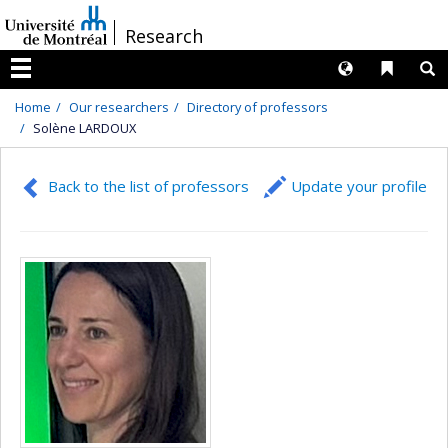
Passer
/
Research
au
contenu
Langues
Liens 
R
Menu
Home
Our researchers
Directory of professors
Solène LARDOUX
Back to the list of professors
Update your profile